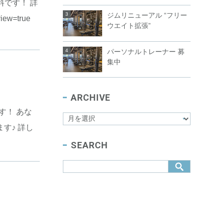
料です！ 詳
ジムリニューアル “フリー
ew=true
ウエイト拡張”
パーソナルトレーナー 募
集中
ARCHIVE
す！ あな
す♪ 詳し
SEARCH