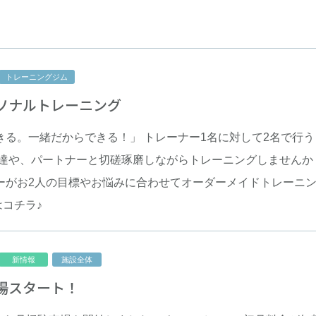
トレーニングジム
ソナルトレーニング
きる。一緒だからできる！」 トレーナー1名に対して2名で行
アクセス
友達や、パートナーと切磋琢磨しながらトレーニングしませんか
ーがお2人の目標やお悩みに合わせてオーダーメイドトレーニ
043-308-3137
はコチラ♪
24時間（スタッフ応対時間 9：00～22：00）
第2・第4月曜日/年末年始/特別休館
新情報
施設全体
場スタート！