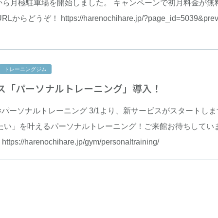
月から月極駐車場を開始しました。 キャンペーンで初月料金が無
らどうぞ！ https://harenochihare.jp/?page_id=5039&previ
トレーニングジム
ス「パーソナルトレーニング」導入！
×パーソナルトレーニング 3/1より、新サービスがスタートしま
たい」を叶えるパーソナルトレーニング！ご来館お待ちしていま
s://harenochihare.jp/gym/personaltraining/