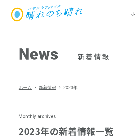
ホ
パーソナルトレーナー採用募集
ホーム
Facility
Training gym
School
Rental coat
Price・S
School
Rental c
レンタ
料金・
パデル
パデル
News
施設紹介
施設紹介
トレーニングジム
スクール
レンタルコート・イベン
新着情報
ト
トレーニングジム
Corpora
drone
法人会
ドロー
スクール
ホーム
新着情報
2023年
レンタルコート・イベント
Personal
Recruiti
よくある質問
パーソ
スクー
Monthly archives
会社概要
2023年の新着情報一覧
Rental c
免責･サイトポリシー
テニス