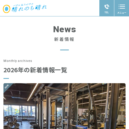
メニュー
閉じる
TEL
パーソナルトレーナー採用募集
News
ホーム
新着情報
施設紹介
トレーニングジム
Monthly archives
2026年の新着情報一覧
スクール
レンタルコート・イベント
よくある質問
会社概要
免責･サイトポリシー