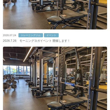
施設利用規則
特定商取引に基づく表記
お問い合わせ
新着情報
2026.07.24
トレーニングジム
イベント
2026.7.26 モーニングヨガイベント 開催します！
アクセス
043-308-3137
24時間（スタッフ応対時間 9：00～22：00）
第2・第4月曜日/年末年始/特別休館
閉じる