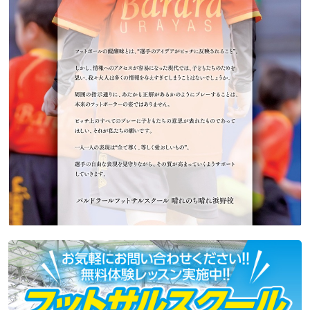
施設利用規則
特定商取引に基づく表記
お問い合わせ
新着情報
アクセス
043-308-3137
24時間（スタッフ応対時間 9：00～22：00）
第2・第4月曜日/年末年始/特別休館
閉じる